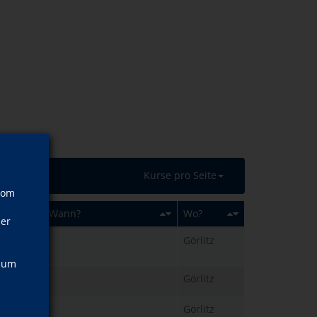
Kurse pro Seite
vom
Wann?
Wo?
ner
Görlitz
, um
Görlitz
Görlitz