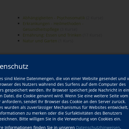
Abhängigkeiten - Psychosomatik
(2 Kurse)
Erkrankungen - Heilmethoden -
Gesundheitspflege
(3 Kurse)
Ernährung: Essen und Trinken
(17 Kurse)
Natur und Garten
(1 Kurs)
enschutz
iten
es sind kleine Datenmengen, die von einer Website gesendet und 
owser des Nutzers während des Surfens auf dem Computer des
rs gespeichert werden. Ihr Browser speichert jede Nachricht in ei
en Datei, die Cookie genannt wird. Wenn Sie eine weitere Seite vom
r anfordern, sendet Ihr Browser das Cookie an den Server zurück.
es wurden als zuverlässiger Mechanismus für Websites entwickelt
Informationen zu merken oder die Surfaktivitäten des Benutzers
zeichnen. Bitte willigen Sie in die Verwendung von Cookies ein.
re Informationen finden Sie in unseren
Datenschutzhinweisen
.