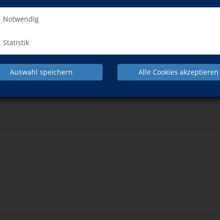
Notwendig
Statistik
it für Körper, Geist und Seele
Auswahl speichern
Alle Cookies akzeptieren
it für Körper, Geist und Seele