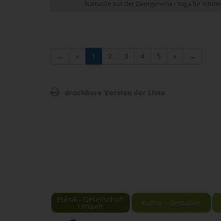
Namaste aus der Zwergenvilla - Yoga für Kinder 
←
«
1
2
3
4
5
»
→
druckbare Version der Liste
Politik - Gesellschaft
Kultur - Gestalten
Umwelt