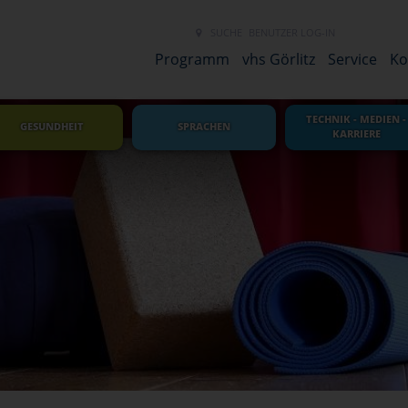
SUCHE
BENUTZER LOG-IN
NEUES LINK 
Programm
vhs Görlitz
Service
Ko
TECHNIK - MEDIEN -
GESUNDHEIT
SPRACHEN
KARRIERE