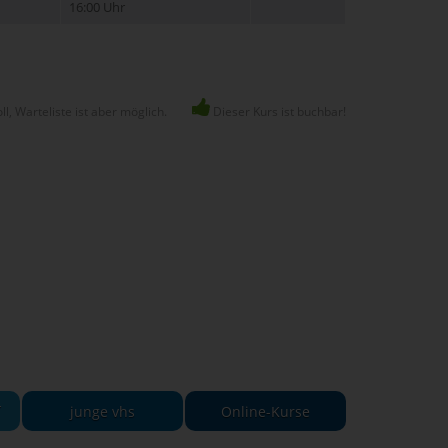
16:00 Uhr
ll, Warteliste ist aber möglich.
Dieser Kurs ist buchbar!
-
junge vhs
Online-Kurse