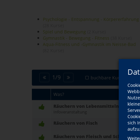
Psychologie - Entspannung - Körpererfahrung
(28 Kurse)
Spiel und Bewegung
(2 Kurse)
Gymnastik - Bewegung - Fitness
(38 Kurse)
Aqua-Fitness und -Gymnastik im Neisse-Bad
(82 Kurse)
Dat
1
/
9
buchbare Kurse
Ze
Cooki
Webbr
Was?
Nutze
klein
Räuchern von Lebensmitteln
Serve
Infoveranstaltung
Cooki
sich 
Räuchern von Fisch
aufzu
Räuchern von Fleisch und Schinken
Weite