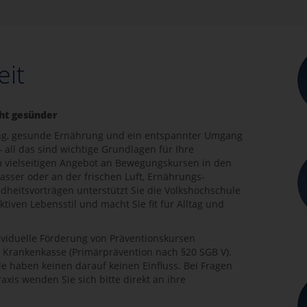
it
ht gesünder
g, gesunde Ernährung und ein entspannter Umgang
– all das sind wichtige Grundlagen für Ihre
m vielseitigen Angebot an Bewegungskursen in den
sser oder an der frischen Luft, Ernährungs-
eitsvorträgen unterstützt Sie die Volkshochschule
ktiven Lebensstil und macht Sie fit für Alltag und
ividuelle Förderung von Präventionskursen
re Krankenkasse (Primärprävention nach §20 SGB V).
le haben keinen darauf keinen Einfluss. Bei Fragen
xis wenden Sie sich bitte direkt an ihre