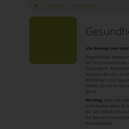
Programm
Gesundheit
Gesundhe
vhs bewegt und mac
Regelmäßige Bewegun
mit Stresssituationen 
Gesundheit. Mit eine
Räumen der vhs, im Wa
Workshops und Gesundh
Görlitz Sie bei einem a
Beruf.
Wichtig:
Über die ind
entscheidet allein ih
Wir als Volkshochschu
zur Bezuschussungspra
Krankenkasse.