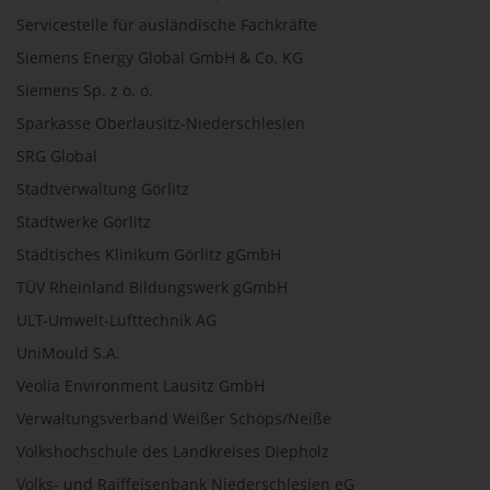
Servicestelle für ausländische Fachkräfte
Siemens Energy Global GmbH & Co. KG
Siemens Sp. z o. o.
Sparkasse Oberlausitz-Niederschlesien
SRG Global
Stadtverwaltung Görlitz
Stadtwerke Görlitz
Städtisches Klinikum Görlitz gGmbH
TÜV Rheinland Bildungswerk gGmbH
ULT-Umwelt-Lufttechnik AG
UniMould S.A.
Veolia Environment Lausitz GmbH
Verwaltungsverband Weißer Schöps/Neiße
Volkshochschule des Landkreises Diepholz
Volks- und Raiffeisenbank Niederschlesien eG