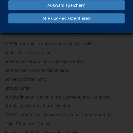
Auswahl speichern
Überzeugen auch Sie sich vom Weiterbildungsangebot der
vhs Görlitz
Alle Cookies akzeptieren
Mit diesen Firmen arbeitete die Volkshochschule
Görlitz bereits erfolgreich zusammen:
ASB Betreuungs- und Sozialdienste gGmbH
Bader Polska Sp. z o. o.
Birkenstock Productions Sachsen GmbH
Bombardier Transportation GmbH
Borbet Sachsen GmbH
Brewes GmbH
Bundesfinanzdirektion Mitte, Service-Center Süd-Ost
Bundespolizeipräsidium Potsdam
CASUS – Center for Advanced Systems Understanding
Düka Düngekalk GmbH
Europastadt Görlitz-Zgorzelec GmbH