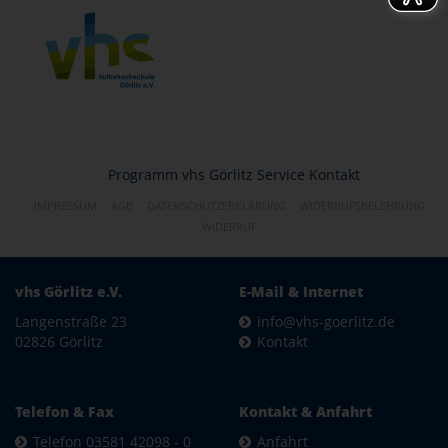
Programm
vhs Görlitz
Service
Kontakt
IMPRESSUM
AGB
DATENSCHUTZERKLÄRUNG
WIDERRUFSBELEHRUNG
WIDERRUF
vhs Görlitz e.V.
E-Mail & Internet
Langenstraße 23
info@vhs-goerlitz.de
02826 Görlitz
Kontakt
Telefon & Fax
Kontakt & Anfahrt
Telefon 03581 42098 - 0
Anfahrt