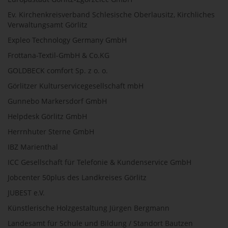
Ev. Kirchenkreisverband Schlesische Oberlausitz, Kirchliches
Verwaltungsamt Görlitz
Expleo Technology Germany GmbH
Frottana-Textil-GmbH & Co.KG
GOLDBECK comfort Sp. z o. o.
Görlitzer Kulturservicegesellschaft mbH
Gunnebo Markersdorf GmbH
Helpdesk Görlitz GmbH
Herrnhuter Sterne GmbH
IBZ Marienthal
ICC Gesellschaft für Telefonie & Kundenservice GmbH
Jobcenter 50plus des Landkreises Görlitz
JUBEST e.V.
Künstlerische Holzgestaltung Jürgen Bergmann
Landesamt für Schule und Bildung / Standort Bautzen