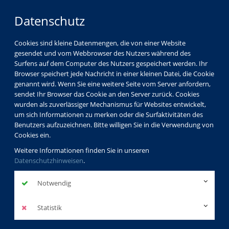
Datenschutz
Cookies sind kleine Datenmengen, die von einer Website
gesendet und vom Webbrowser des Nutzers während des
Surfens auf dem Computer des Nutzers gespeichert werden. Ihr
Browser speichert jede Nachricht in einer kleinen Datei, die Cookie
genannt wird. Wenn Sie eine weitere Seite vom Server anfordern,
sendet Ihr Browser das Cookie an den Server zurück. Cookies
vhs Görlitz
Referenzen
wurden als zuverlässiger Mechanismus für Websites entwickelt,
um sich Informationen zu merken oder die Surfaktivitäten des
Benutzers aufzuzeichnen. Bitte willigen Sie in die Verwendung von
Langjährige Erfahrung
Cookies ein.
Weitere Informationen finden Sie in unseren
Datenschutzhinweisen
.
Die Volkshochschule Görlitz arbeitet seit vielen Jahren mit
zahlreichen regionalen und überregionalen Firmen,
Notwendig
Unternehmen und Initiativen zusammen. Für sie konzipiert
die vhs individuelle Weiterbildungen und Teambuilding.
Statistik
Method FeedbackPlugin::getFeedbacks() is not callable.