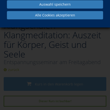
Fernöstliche Entspannungsmethoden
Auswahl speichern
Alle Cookies akzeptieren
Klangschalen -
Klangmeditation: Auszeit
für Körper, Geist und
Seele
Entspannungsseminar am Freitagabend
zurück
Kurs in den Warenkorb legen
Dieser Kurs ist buchbar!