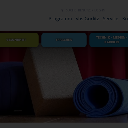
SUCHE
BENUTZER LOG-IN
NEUES LINK 
Programm
vhs Görlitz
Service
Ko
TECHNIK - MEDIEN -
GESUNDHEIT
SPRACHEN
KARRIERE