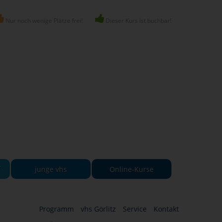
Nur noch wenige Plätze frei!
Dieser Kurs ist buchbar!
-
junge vhs
Online-Kurse
Programm
vhs Görlitz
Service
Kontakt