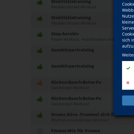
Mobilitätstraining
Cooki
Flexibles Körper-Workout
Webbr
Nutze
Mobilitätstraining
klein
Flexibles Körper-Workout
Serve
Step-Aerobic
Cooki
Power Workout - Koordination und Kondition 
sich 
aufzu
Ganzkörpertraining
Weite
Ganzkörpertraining
Rücken-Bauch-Beine-Po
Ganzkörper-Workout
Rücken-Bauch-Beine-Po
Ganzkörper-Workout
Drums Alive -Trommel dich fit
Rhythmus-Ganzkörper-Workout
Fitness-Mix für Frauen