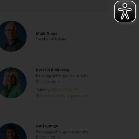
Maik Gloge
Fachbereichsleiter
Kerstin Riebesam
Pädagogisch-organisatorische
Mitarbeiterin
Telefon
03581 42098-30
k.riebesam@vhs-goerlitz.de
Antje Junge
Pädagogisch-organisatorische
Mitarbeiterin