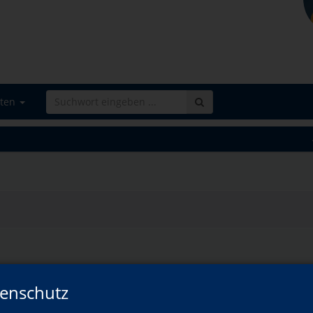
iten
enschutz