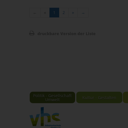
←
«
1
2
»
→
druckbare Version der Liste
Politik - Gesellschaft
Kultur - Gestalten
Umwelt