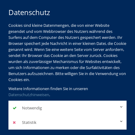
Datenschutz
Cookies sind kleine Datenmengen, die von einer Website
gesendet und vom Webbrowser des Nutzers während des
Surfens auf dem Computer des Nutzers gespeichert werden. Ihr
Browser speichert jede Nachricht in einer kleinen Datei, die Cookie
genannt wird. Wenn Sie eine weitere Seite vom Server anfordern,
sendet Ihr Browser das Cookie an den Server zurück. Cookies
vhs Görlitz
Kursleiterverzeichnis
wurden als zuverlässiger Mechanismus für Websites entwickelt,
Dr. Steffen Albrecht
um sich Informationen zu merken oder die Surfaktivitäten des
Benutzers aufzuzeichnen. Bitte willigen Sie in die Verwendung von
Cookies ein.
Dr. Steffen
Weitere Informationen finden Sie in unseren
Datenschutzhinweisen
.
Albrecht
Notwendig
Dozentenprofil
Statistik
Kurse des Dozenten