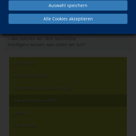
Auswahl speichern
Was?
Wann?
Alle Cookies akzeptieren
Vier Jahre nach Einführung von ChatGPT
Mo., 07.12.2026
– was können wir über künstliche
Intelligenz wissen, was sollen wir tun?
vhs Görlitz
Ansprechpartner
Information für Kursleitende
Kursleiterverzeichnis
Leitbild
Geschichte