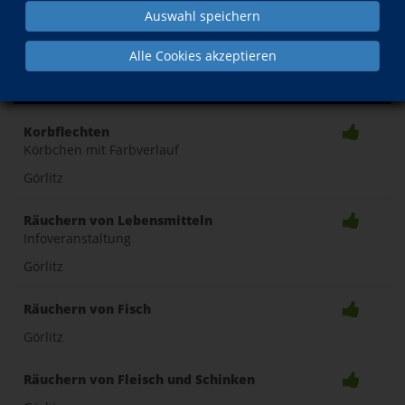
Auswahl speichern
Kurse 1 bis
20
von
566
Alle Cookies akzeptieren
1
/
29
Toggle
Korbflechten
Körbchen mit Farbverlauf
naviga
Görlitz
Räuchern von Lebensmitteln
Infoveranstaltung
Görlitz
Räuchern von Fisch
Görlitz
Räuchern von Fleisch und Schinken