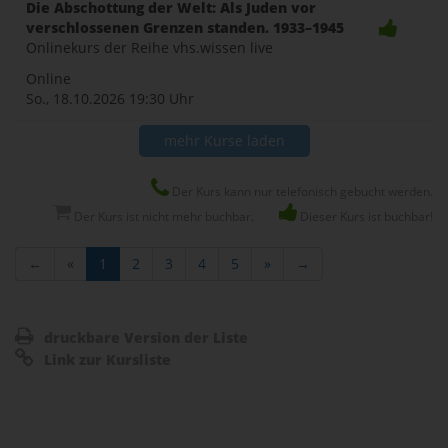
Die Abschottung der Welt: Als Juden vor
verschlossenen Grenzen standen. 1933–1945
Onlinekurs der Reihe vhs.wissen live
Online
So., 18.10.2026
19:30 Uhr
mehr Kurse laden
Der Kurs kann nur telefonisch gebucht werden.
Der Kurs ist nicht mehr buchbar.
Dieser Kurs ist buchbar!
←
«
1
2
3
4
5
»
→
druckbare Version der Liste
Link zur Kursliste