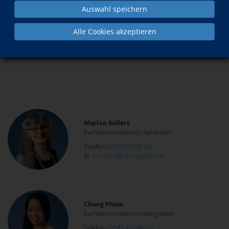
Auswahl speichern
Alle Cookies akzeptieren
Rumänisch
Marion Seifert
Fachbereichsleiterin Sprachen
Telefon
0358142098-28
m.seifert@vhs-goerlitz.de
Chung Pham
Fachbereichsleiterin Integration
Telefon
03581 42098-26