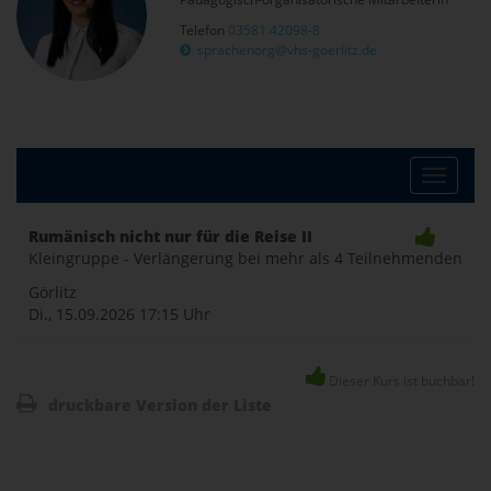
Telefon
03581 42098-8
sprachenorg@vhs-goerlitz.de
Toggle
Rumänisch nicht nur für die Reise II
Kleingruppe - Verlängerung bei mehr als 4 Teilnehmenden
naviga
Görlitz
Di., 15.09.2026
17:15 Uhr
Dieser Kurs ist buchbar!
druckbare Version der Liste