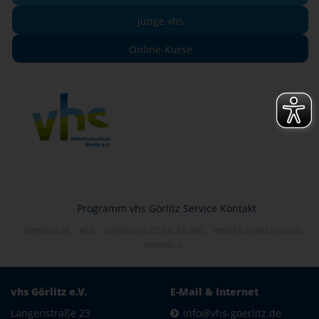
junge vhs
Online-Kurse
Programm
vhs Görlitz
Service
Kontakt
IMPRESSUM
AGB
DATENSCHUTZERKLÄRUNG
WIDERRUFSBELEHRUNG
WIDERRUF
vhs Görlitz e.V.
E-Mail & Internet
Langenstraße 23
info@vhs-goerlitz.de