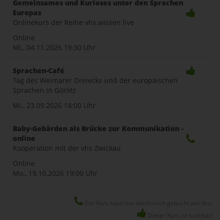
Gemeinsames und Kurioses unter den Sprachen
Europas
naviga
Onlinekurs der Reihe vhs.wissen live
Online
Mi., 04.11.2026
19:30 Uhr
Sprachen-Café
Tag des Weimarer Dreiecks und der europäischen
Sprachen in Görlitz
Mi., 23.09.2026
18:00 Uhr
Baby-Gebärden als Brücke zur Kommunikation -
online
Kooperation mit der vhs Zwickau
Online
Mo., 19.10.2026
19:00 Uhr
Der Kurs kann nur telefonisch gebucht werden.
Dieser Kurs ist buchbar!