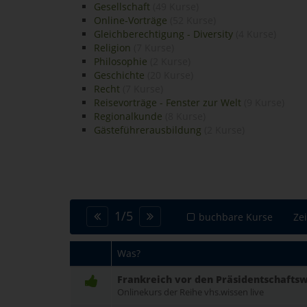
Gesellschaft
(49 Kurse)
Online-Vorträge
(52 Kurse)
Gleichberechtigung - Diversity
(4 Kurse)
Religion
(7 Kurse)
Philosophie
(2 Kurse)
Geschichte
(20 Kurse)
Recht
(7 Kurse)
Reisevorträge - Fenster zur Welt
(9 Kurse)
Regionalkunde
(8 Kurse)
Gästeführerausbildung
(2 Kurse)
1
/
5
buchbare Kurse
Ze
Was?
Frankreich vor den Präsidentschafts
Onlinekurs der Reihe vhs.wissen live