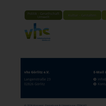
Politik - Gesellschaft
Kultur - Gestalten
Umwelt
vhs Görlitz e.V.
E-Mail 
Langenstraße 23
info@
02826 Görlitz
Kont
© 2026 Konzept, Gestaltung & Umsetzung:
ITEM KG