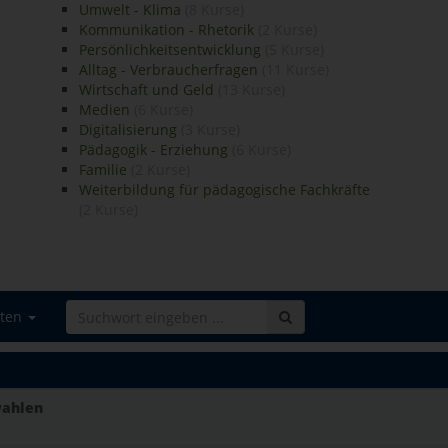
Umwelt - Klima
(8 Kurse)
Kommunikation - Rhetorik
(2 Kurse)
Persönlichkeitsentwicklung
(5 Kurse)
Alltag - Verbraucherfragen
(11 Kurse)
Wirtschaft und Geld
(13 Kurse)
Medien
(6 Kurse)
Digitalisierung
(3 Kurse)
Pädagogik - Erziehung
(6 Kurse)
Familie
(2 Kurse)
Weiterbildung für pädagogische Fachkräfte
(2 Kurse)
iten
wahlen