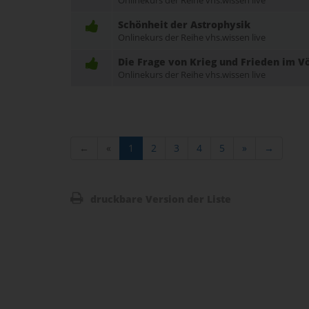
Onlinekurs der Reihe vhs.wissen live
Schönheit der Astrophysik
Onlinekurs der Reihe vhs.wissen live
Die Frage von Krieg und Frieden im V
Onlinekurs der Reihe vhs.wissen live
←
«
1
2
3
4
5
»
→
druckbare Version der Liste