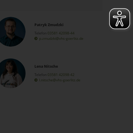
Patryk Zmudzki
Telefon
03581 42098-44
p.zmudzki@vhs-goerlitz.de
Lena Nitsche
Telefon
03581 42098-42
l.nitsche@vhs-goerlitz.de