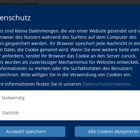
 oder Koexistenz?
enschutz
ue Entdeckungen
es sind kleine Datenmengen, die von einer Website gesendet und 
owser des Nutzers während des Surfens auf dem Computer des
 Expertise und Skepsis
rs gespeichert werden. Ihr Browser speichert jede Nachricht in ei
en Datei, die Cookie genannt wird. Wenn Sie eine weitere Seite vom
ratur
r anfordern, sendet Ihr Browser das Cookie an den Server zurück.
es wurden als zuverlässiger Mechanismus für Websites entwickelt
Informationen zu merken oder die Surfaktivitäten des Benutzers
ßen wir den Kreislauf?
zeichnen. Bitte willigen Sie in die Verwendung von Cookies ein.
re Informationen finden Sie in unseren
Datenschutzhinweisen
.
vor verschlossenen Grenzen standen. 1933–1945
Notwendig
er Antike von Troja bis Pompeji
Statistik
ernen mit und lernen trotz KI
Auswahl speichern
Alle Cookies akzeptieren
Gesellschaften mit Veränderungen so schwer?