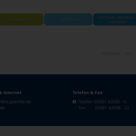
Technik - Medien 
Gesundheit
Sprachen
Karriere
IMPRESSUM
AGB
& Internet
Telefon & Fax
vhs-goerlitz.de
Telefon 03581 42098 - 0
akt
Fax 03581 42098 - 22