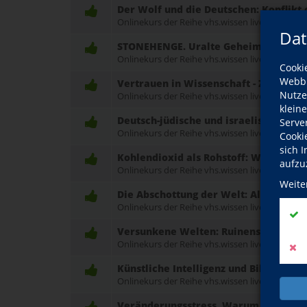
Der Wolf und die Deutschen: Konflikt
Onlinekurs der Reihe vhs.wissen live
Dat
STONEHENGE. Uralte Geheimnisse, ne
Onlinekurs der Reihe vhs.wissen live
Cooki
Webbr
Vertrauen in Wissenschaft - Zwischen
Nutze
Onlinekurs der Reihe vhs.wissen live
klein
Deutsch-jüdische und israelische Lite
Serve
Onlinekurs der Reihe vhs.wissen live
Cooki
sich 
Kohlendioxid als Rohstoff: Wie schlie
aufzu
Onlinekurs der Reihe vhs.wissen live
Weite
Die Abschottung der Welt: Als Juden 
Onlinekurs der Reihe vhs.wissen live
Versunkene Welten: Ruinenstädte in d
Onlinekurs der Reihe vhs.wissen live
Künstliche Intelligenz und Bildung – L
Onlinekurs der Reihe vhs.wissen live
Veränderungsstress. Warum tun sich 