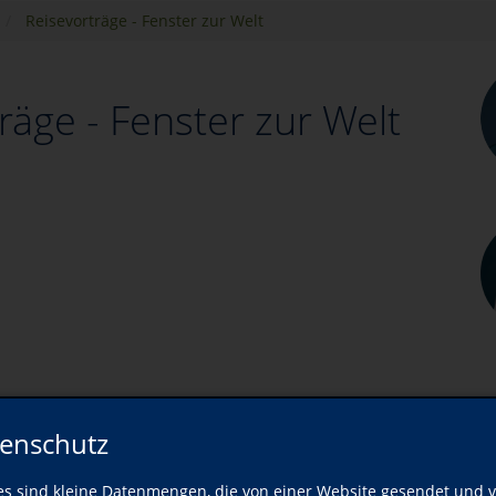
Reisevorträge - Fenster zur Welt
räge - Fenster zur Welt
enschutz
es sind kleine Datenmengen, die von einer Website gesendet und 