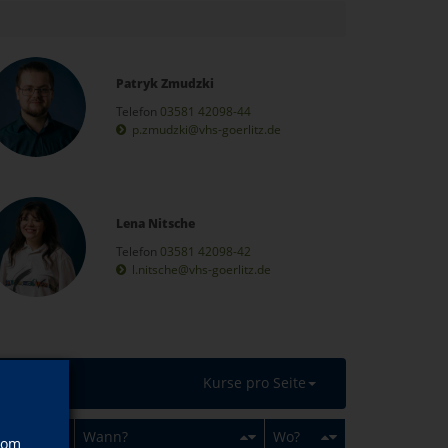
Patryk Zmudzki
Telefon
03581 42098-44
p.zmudzki@vhs-goerlitz.de
Lena Nitsche
Telefon
03581 42098-42
l.nitsche@vhs-goerlitz.de
Kurse pro Seite
Wann?
Wo?
vom