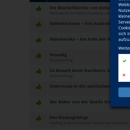
Webbr
Die Bischofskirche von Ostia
Nutze
Onlinekurs der Reihe vhs.wissen live
klein
Serve
Südseeträume – Von Australien bis Ch
Cooki
sich 
Südamerika – Am Ende der Welt?
aufzu
Weite
Venedig
Reise-Vortrag
Zu Besuch beim Nachbarn: Amsterdam 
Reise-Vortrag
Unterwegs in der polnischen Woiwod
Der Bober von der Quelle bis Löwenb
Das Riesengebirge
Ausflug in den höchsten Teil der europäischen