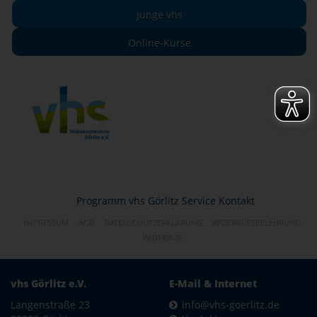
junge vhs
Online-Kurse
Programm
vhs Görlitz
Service
Kontakt
IMPRESSUM
AGB
DATENSCHUTZERKLÄRUNG
WIDERRUFSBELEHRUNG
WIDERRUF
vhs Görlitz e.V.
E-Mail & Internet
Langenstraße 23
info@vhs-goerlitz.de