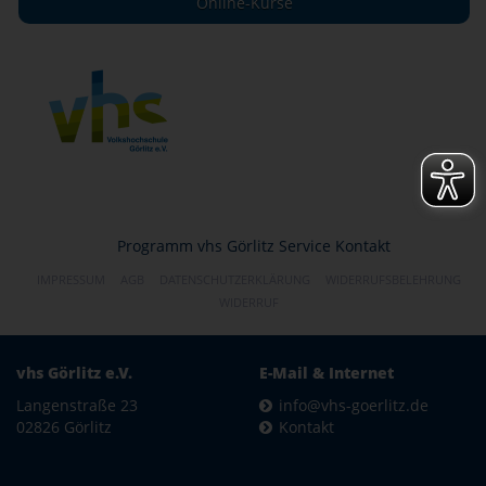
Online-Kurse
Programm
vhs Görlitz
Service
Kontakt
IMPRESSUM
AGB
DATENSCHUTZERKLÄRUNG
WIDERRUFSBELEHRUNG
WIDERRUF
vhs Görlitz e.V.
E-Mail & Internet
Langenstraße 23
info@vhs-goerlitz.de
02826 Görlitz
Kontakt