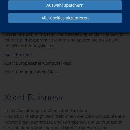
Xpert ist ein Markenzeichen der deutschen Volkshochschulen
Auswahl speichern
und europäischer Bildungsträger. Es steht für ein qualitativ
hochwertiges und standardisiertes System zur Vermittlung
Alle Cookies akzeptieren
und Zertifizierung von fachlichen und persönlichen
Kompetenzen im Beruf.
Lassen Sie sich Ihre berufliche Fortbildung an der vhs Görlitz
mit der
Bildungsprämie
fördern und sparen Sie bis zu 50%
der Weiterbildungskosten.
Xpert Business
Xpert Europäischer ComputerPass
Xpert Communication Skills
Xpert Buisness
In der Ausbildung zur „Geprüften Fachkraft
Finanzbuchhaltung“ vermittelt Ihnen die Volkshochschule alle
notwendigen Kenntnisse und Fertigkeiten, um Buchungen in
verschiedenen Branchen, wie Handel, Handwerk und