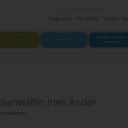
SUCHE
BENUTZER LOG-IN
NEUES LINK 
Programm
vhs Görlitz
Service
Ko
TECHNIK - MEDIEN -
GESUNDHEIT
SPRACHEN
KARRIERE
sanwältin Ines Ander
nes-ander.de/