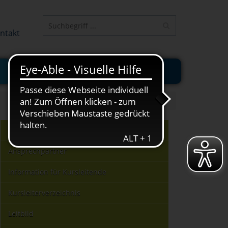
ELEMENT
ntakt
JUNGE VHS
ONLINE-KURSE
vhs Görlitz
Ansprechpartner
Information für Kursleitende
Kursleiterverzeichnis
Leitbild