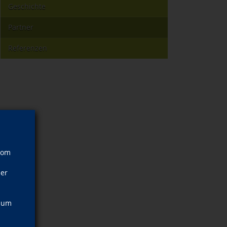
Geschichte
Partner
Referenzen
vom
ner
, um