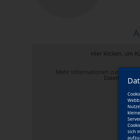
A
Hier klicken, um K
Mehr Informationen zur Nutzun
Datenschutze
Dat
Cooki
Webbr
Nutze
klein
Serve
Cooki
sich 
aufzu