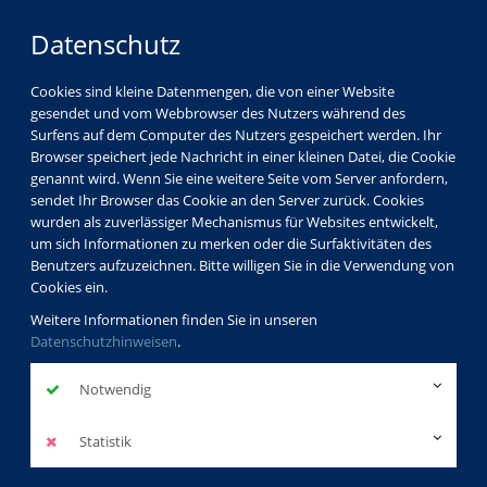
Datenschutz
Cookies sind kleine Datenmengen, die von einer Website
gesendet und vom Webbrowser des Nutzers während des
Surfens auf dem Computer des Nutzers gespeichert werden. Ihr
Browser speichert jede Nachricht in einer kleinen Datei, die Cookie
genannt wird. Wenn Sie eine weitere Seite vom Server anfordern,
sendet Ihr Browser das Cookie an den Server zurück. Cookies
vhs Görlitz
Partner
wurden als zuverlässiger Mechanismus für Websites entwickelt,
um sich Informationen zu merken oder die Surfaktivitäten des
Benutzers aufzuzeichnen. Bitte willigen Sie in die Verwendung von
Cookies ein.
Görlitzer Sternfreunde e.V.
Weitere Informationen finden Sie in unseren
/Förderverein Scultetus-
Datenschutzhinweisen
.
Sternwarte Görlitz
http://www.goerlitzer-sternfreunde.de/
Notwendig
zurück
Statistik