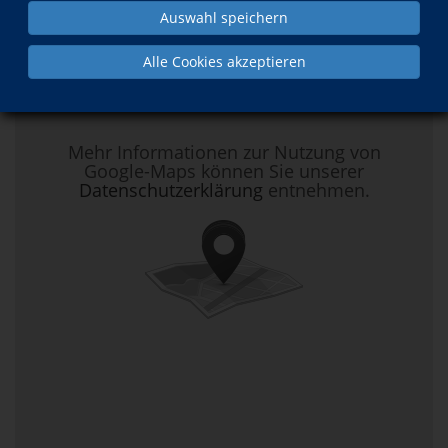
Anfahrt
Auswahl speichern
Alle Cookies akzeptieren
Hier klicken, um Kartenansicht zu
aktivieren.
Mehr Informationen zur Nutzung von
Google-Maps können Sie unserer
Datenschutzerklärung
entnehmen.