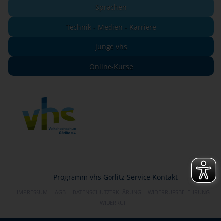
Sprachen
Technik - Medien - Karriere
junge vhs
Online-Kurse
Programm
vhs Görlitz
Service
Kontakt
IMPRESSUM
AGB
DATENSCHUTZERKLÄRUNG
WIDERRUFSBELEHRUNG
WIDERRUF