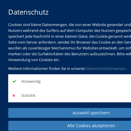
Datenschutz
Cookies sind kleine Datenmengen, die von einer Website gesendet u
Nutzers während des Surfens auf dem Computer des Nutzers gespeiche
speichert jede Nachricht in einer kleinen Datei, die Cookie genannt wir
Seite vom Server anfordern, sendet Ihr Browser das Cookie an den Ser
wurden als zuverlässiger Mechanismus für Websites entwickelt, um sic
merken oder die Surfaktivitäten des Benutzers aufzuzeichnen. Bitte willi
vhs Görlitz
Kursleiterverzeichnis
Verwendung von Cookies ein.
Agnieszka Dedek
Weitere Informationen finden Sie in unseren
Datenschutzhinweisen
.
Notwendig
Agnieszka
Dedek
Statistik
Dozentinnenprofil
Auswahl speichern
Alle Cookies akzeptieren
Kurse der Dozentin