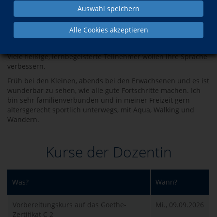
als Lehrerin. Mein Name ist Andrea Schmidt, ich bin in Görlitz
Auswahl speichern
geboren, aufgewachsen und lebe schon immer in dieser sich
so schön entwickelnden Stadt. Neben meiner Arbeit als
Alle Cookies akzeptieren
Grundschullehrerin in der DPFA Regenbogen-GS Görlitz,
bereichert mich der C1- und C2-Unterricht an der vhs Görlitz.
Viele fleißige, lernbegeisterte Teilnehmer wollen ihre Sprache
verbessern.
Früh bei den Kleinen, abends bei den Erwachsenen und es ist
wunderbar zu sehen, wie alle gute Fortschritte machen. Ich
bin sehr familienverbunden und in meiner Freizeit gern
altersgerecht sportlich unterwegs, mit Aqua, Walking und
Wandern.
Kurse der Dozentin
Was?
Wann?
Vorbereitungskurs auf das Goethe-
Mi., 09.09.2026
Zertifikat C 2