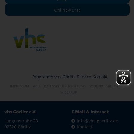
Online-Kurse
Programm
vhs Görlitz
Service
Kontakt
IMPRESSUM
AGB
DATENSCHUTZERKLÄRUNG
WIDERRUFSBELEHRUNG
WIDERRUF
vhs Görlitz e.V.
E-Mail & Internet
Langenstraße 23
info@vhs-goerlitz.de
02826 Görlitz
Kontakt