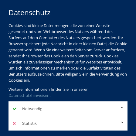
Datenschutz
Cookies sind kleine Datenmengen, die von einer Website
gesendet und vom Webbrowser des Nutzers während des
Surfens auf dem Computer des Nutzers gespeichert werden. Ihr
Browser speichert jede Nachricht in einer kleinen Datei, die Cookie
genannt wird. Wenn Sie eine weitere Seite vom Server anfordern,
sendet Ihr Browser das Cookie an den Server zurück. Cookies
vhs Görlitz
Kursleiterverzeichnis
wurden als zuverlässiger Mechanismus für Websites entwickelt,
Andrea Schmidt
um sich Informationen zu merken oder die Surfaktivitäten des
Benutzers aufzuzeichnen. Bitte willigen Sie in die Verwendung von
Cookies ein.
Andrea Schmidt
Weitere Informationen finden Sie in unseren
Datenschutzhinweisen
.
Dozentinnenprofil
Notwendig
Ein Leben ohne Schule? Für mich unvorstellbar. Als ich
letztens im Gespräch mit meinem Enkelsohn so darüber
Statistik
nachdachte, wie viel Jahre ich bereits als Lehrer arbeite, war
es für ihn unfassbar: 10 Jahre eigene Schulzeit und 40 Jahre