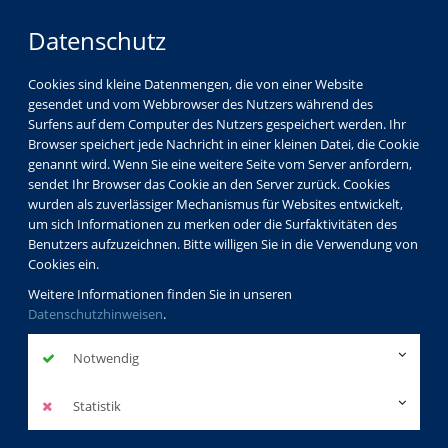
Datenschutz
Cookies sind kleine Datenmengen, die von einer Website
gesendet und vom Webbrowser des Nutzers während des
Surfens auf dem Computer des Nutzers gespeichert werden. Ihr
Browser speichert jede Nachricht in einer kleinen Datei, die Cookie
genannt wird. Wenn Sie eine weitere Seite vom Server anfordern,
sendet Ihr Browser das Cookie an den Server zurück. Cookies
vhs Görlitz
Kursleiterverzeichnis
wurden als zuverlässiger Mechanismus für Websites entwickelt,
Yvonne Ringwelski
um sich Informationen zu merken oder die Surfaktivitäten des
Benutzers aufzuzeichnen. Bitte willigen Sie in die Verwendung von
Cookies ein.
Yvonne
Weitere Informationen finden Sie in unseren
Datenschutzhinweisen
.
Ringwelski
Notwendig
Dozentinnenprofil
Statistik
Kurse der Dozentin