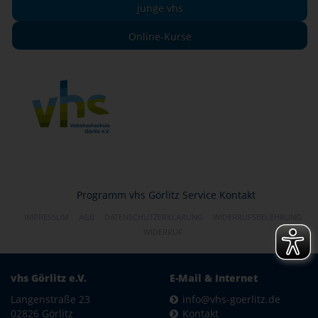
junge vhs
Online-Kurse
Programm
vhs Görlitz
Service
Kontakt
IMPRESSUM
AGB
DATENSCHUTZERKLÄRUNG
WIDERRUFSBELEHRUNG
WIDERRUF
vhs Görlitz e.V.
E-Mail & Internet
Langenstraße 23
info@vhs-goerlitz.de
02826 Görlitz
Kontakt