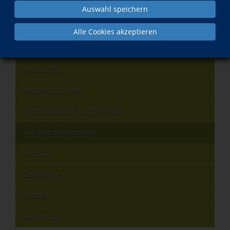
Auswahl speichern
Was?
Wann?
Alle Cookies akzeptieren
Yoga - Fortsetzungskurs
Mo., 31.08.2026
vhs Görlitz
Ansprechpartner
Information für Kursleitende
Kursleiterverzeichnis
Leitbild
Geschichte
Partner
Referenzen