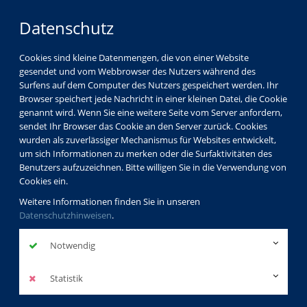
Datenschutz
Cookies sind kleine Datenmengen, die von einer Website
gesendet und vom Webbrowser des Nutzers während des
Surfens auf dem Computer des Nutzers gespeichert werden. Ihr
Browser speichert jede Nachricht in einer kleinen Datei, die Cookie
genannt wird. Wenn Sie eine weitere Seite vom Server anfordern,
sendet Ihr Browser das Cookie an den Server zurück. Cookies
vhs Görlitz
Kursleiterverzeichnis
wurden als zuverlässiger Mechanismus für Websites entwickelt,
Martina Schmidt
um sich Informationen zu merken oder die Surfaktivitäten des
Benutzers aufzuzeichnen. Bitte willigen Sie in die Verwendung von
Cookies ein.
Martina Schmidt
Weitere Informationen finden Sie in unseren
Datenschutzhinweisen
.
Dozentinnenprofil
Notwendig
Kurse der Dozentin
Statistik