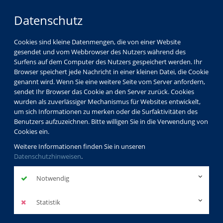
Datenschutz
Cookies sind kleine Datenmengen, die von einer Website
gesendet und vom Webbrowser des Nutzers während des
Surfens auf dem Computer des Nutzers gespeichert werden. Ihr
Browser speichert jede Nachricht in einer kleinen Datei, die Cookie
genannt wird. Wenn Sie eine weitere Seite vom Server anfordern,
sendet Ihr Browser das Cookie an den Server zurück. Cookies
vhs Görlitz
Kursleiterverzeichnis
wurden als zuverlässiger Mechanismus für Websites entwickelt,
Marta Tscharntke
um sich Informationen zu merken oder die Surfaktivitäten des
Benutzers aufzuzeichnen. Bitte willigen Sie in die Verwendung von
Cookies ein.
Marta
Weitere Informationen finden Sie in unseren
Datenschutzhinweisen
.
Tscharntke
Notwendig
Dozentinnenprofil
Statistik
Ich unterrichte seit vielen Jahren Polnisch an der vhs Görlitz.
Mir gefällt die gute Atmosphäre in den Kursen mit viel Spaß