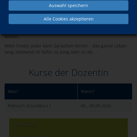
und ohne Stress und die motivierten Teilnehmer.
Auswahl speichern
Jemandem Polnisch beizubringen, ist an sich schon eine
große Herausforderung – aber ich versuche darüber hinaus
Alle Cookies akzeptieren
zu erreichen, dass die Teilnehmenden die Lust an der
Sprache behalten und im nächsten Kurs weitermachen
wollen.
Mein Credo: Jeder kann Sprachen lernen - das ganze Leben
lang, niemand ist dafür zu jung oder zu alt.
Kurse der Dozentin
Was?
Wann?
Polnisch Grundkurs I
Mi., 09.09.2026
vhs Görlitz
Ansprechpartner