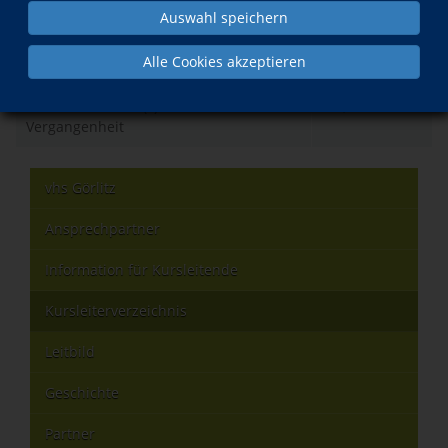
Auswahl speichern
Was?
Wann?
Alle Cookies akzeptieren
Antisemitismus - (k)ein Problem der
Mi., 18.11.2026
Vergangenheit
vhs Görlitz
Ansprechpartner
Information für Kursleitende
Kursleiterverzeichnis
Leitbild
Geschichte
Partner