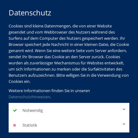
Datenschutz
Cookies sind kleine Datenmengen, die von einer Website
gesendet und vom Webbrowser des Nutzers während des
Surfens auf dem Computer des Nutzers gespeichert werden. Ihr
Browser speichert jede Nachricht in einer kleinen Datei, die Cookie
genannt wird. Wenn Sie eine weitere Seite vom Server anfordern,
sendet Ihr Browser das Cookie an den Server zurück. Cookies
vhs Görlitz
Kursleiterverzeichnis
wurden als zuverlässiger Mechanismus für Websites entwickelt,
Helen Sophia Müller
um sich Informationen zu merken oder die Surfaktivitäten des
Benutzers aufzuzeichnen. Bitte willigen Sie in die Verwendung von
Cookies ein.
Helen Sophia
Weitere Informationen finden Sie in unseren
Datenschutzhinweisen
.
Müller
Notwendig
Profil
Statistik
Kurse der dozierenden Person