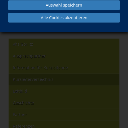
Was?
Wann?
Auswahl speichern
Iran: Menschenrechte im
Mo., 09.11.2026
Alle Cookies akzeptieren
Ausnahmezustand: Unterdrückung,
Widerstand und Krieg
vhs Görlitz
Ansprechpartner
Information für Kursleitende
Kursleiterverzeichnis
Leitbild
Geschichte
Partner
Referenzen