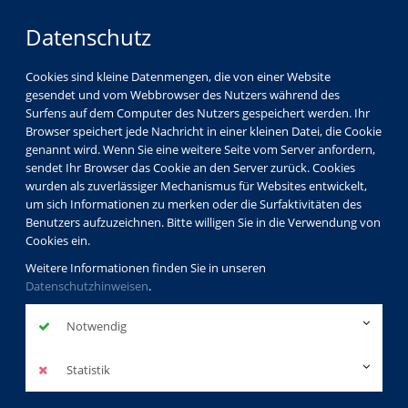
Datenschutz
Cookies sind kleine Datenmengen, die von einer Website
gesendet und vom Webbrowser des Nutzers während des
Surfens auf dem Computer des Nutzers gespeichert werden. Ihr
Browser speichert jede Nachricht in einer kleinen Datei, die Cookie
genannt wird. Wenn Sie eine weitere Seite vom Server anfordern,
sendet Ihr Browser das Cookie an den Server zurück. Cookies
vhs Görlitz
Kursleiterverzeichnis
Karg Dieter
wurden als zuverlässiger Mechanismus für Websites entwickelt,
um sich Informationen zu merken oder die Surfaktivitäten des
Benutzers aufzuzeichnen. Bitte willigen Sie in die Verwendung von
Karg Dieter
Cookies ein.
Weitere Informationen finden Sie in unseren
Profil
Datenschutzhinweisen
.
Notwendig
Kurse der dozierenden Person
Statistik