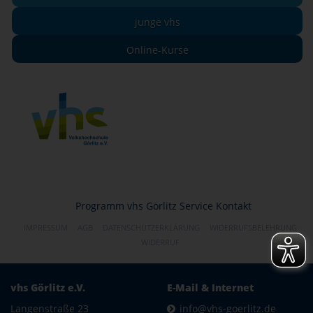
junge vhs
Online-Kurse
Programm
vhs Görlitz
Service
Kontakt
IMPRESSUM
AGB
DATENSCHUTZERKLÄRUNG
WIDERRUFSBELEHRUNG
WIDERRUF
vhs Görlitz e.V.
E-Mail & Internet
Langenstraße 23
info@vhs-goerlitz.de