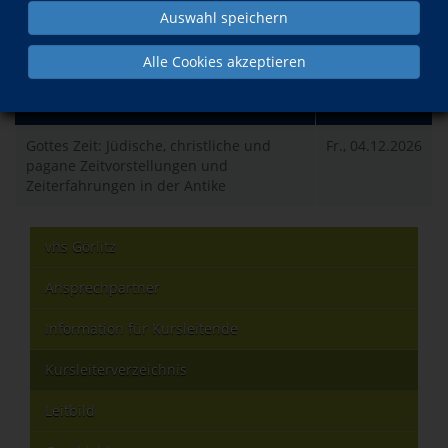
Auswahl speichern
Kurse der dozierenden Person
Alle Cookies akzeptieren
Was?
Wann?
Gottes Zeit: Jüdische, christliche und
Fr., 04.12.2026
pagane Zeitvorstellungen und
Zeiterfahrungen in der Antike
vhs Görlitz
Ansprechpartner
Information für Kursleitende
Kursleiterverzeichnis
Leitbild