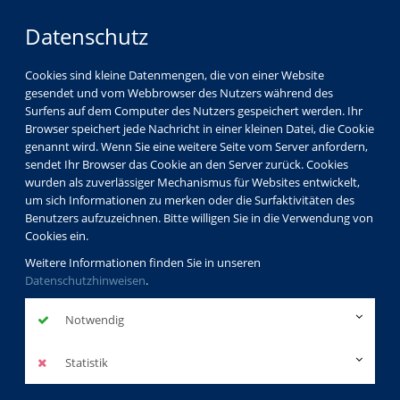
Datenschutz
Cookies sind kleine Datenmengen, die von einer Website
gesendet und vom Webbrowser des Nutzers während des
Surfens auf dem Computer des Nutzers gespeichert werden. Ihr
Browser speichert jede Nachricht in einer kleinen Datei, die Cookie
genannt wird. Wenn Sie eine weitere Seite vom Server anfordern,
sendet Ihr Browser das Cookie an den Server zurück. Cookies
vhs Görlitz
Kursleiterverzeichnis
wurden als zuverlässiger Mechanismus für Websites entwickelt,
Prof. Dr. Christoph Markschies
um sich Informationen zu merken oder die Surfaktivitäten des
Benutzers aufzuzeichnen. Bitte willigen Sie in die Verwendung von
Cookies ein.
Prof. Dr.
Weitere Informationen finden Sie in unseren
Datenschutzhinweisen
.
Christoph
Markschies
Notwendig
Profil
Statistik