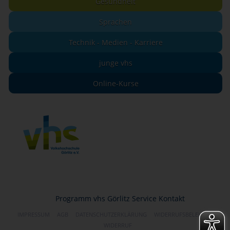
Gesundheit
Sprachen
Technik - Medien - Karriere
junge vhs
Online-Kurse
Programm
vhs Görlitz
Service
Kontakt
IMPRESSUM
AGB
DATENSCHUTZERKLÄRUNG
WIDERRUFSBELEHRUNG
WIDERRUF