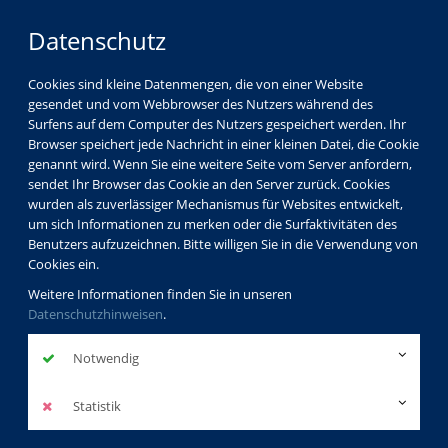
Datenschutz
Cookies sind kleine Datenmengen, die von einer Website
gesendet und vom Webbrowser des Nutzers während des
Surfens auf dem Computer des Nutzers gespeichert werden. Ihr
Browser speichert jede Nachricht in einer kleinen Datei, die Cookie
genannt wird. Wenn Sie eine weitere Seite vom Server anfordern,
sendet Ihr Browser das Cookie an den Server zurück. Cookies
vhs Görlitz
Kursleiterverzeichnis
wurden als zuverlässiger Mechanismus für Websites entwickelt,
Prof. Dr. Norbert Frei
um sich Informationen zu merken oder die Surfaktivitäten des
Benutzers aufzuzeichnen. Bitte willigen Sie in die Verwendung von
Cookies ein.
Prof. Dr.
Weitere Informationen finden Sie in unseren
Datenschutzhinweisen
.
Norbert Frei
Notwendig
Profil
Statistik
Kurse der dozierenden Person