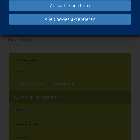
Auswahl speichern
Was?
Wann?
Alle Cookies akzeptieren
Konrad Adenauer. Kanzler nach der
Di., 24.11.2026
Katastrophe
vhs Görlitz
Ansprechpartner
Information für Kursleitende
Kursleiterverzeichnis
Leitbild
Geschichte
Partner