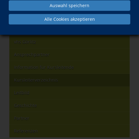
Auswahl speichern
Was?
Wann?
Alle Cookies akzeptieren
Deutsch als Fremdsprache Intensiv A 2.1
Di., 30.06.2026
vhs Görlitz
Ansprechpartner
Information für Kursleitende
Kursleiterverzeichnis
Leitbild
Geschichte
Partner
Referenzen