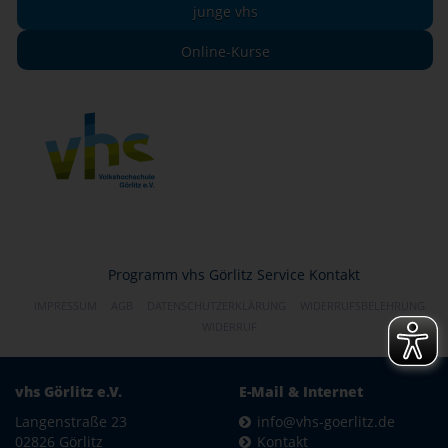
junge vhs
Online-Kurse
Programm
vhs Görlitz
Service
Kontakt
IMPRESSUM
AGB
DATENSCHUTZERKLÄRUNG
WIDERRUFSBELEHRUNG
WIDERRUF
vhs Görlitz e.V.
E-Mail & Internet
Langenstraße 23
info@vhs-goerlitz.de
02826 Görlitz
Kontakt