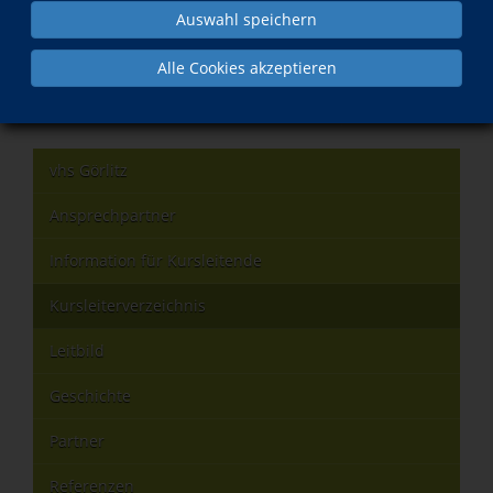
Auswahl speichern
Was?
Wann?
Alle Cookies akzeptieren
Deutsch als Fremdsprache - Aufbaukurs
Do., 10.09.2026
A 2.1
vhs Görlitz
Ansprechpartner
Information für Kursleitende
Kursleiterverzeichnis
Leitbild
Geschichte
Partner
Referenzen