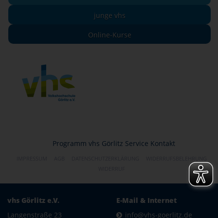
junge vhs
Online-Kurse
Programm
vhs Görlitz
Service
Kontakt
IMPRESSUM
AGB
DATENSCHUTZERKLÄRUNG
WIDERRUFSBELEHRUNG
WIDERRUF
vhs Görlitz e.V.
E-Mail & Internet
Langenstraße 23
info@vhs-goerlitz.de