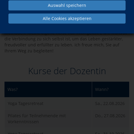
ist es, Ihnen den Raum zu geben, wieder in Kontakt mit sich
Auswahl speichern
selbst zu kommen, um achtsam und authentisch zu leben.
Gemeinsam lassen wir alten Ballast los und schaffen mehr
Alle Cookies akzeptieren
Ausgeglichenheit, Selbstvertrauen und Lebensfreude. Ich
begleite Sie mit viel Feingefühl, Herzlichkeit und nachhaltigen
Methoden. Meine eigene Reise hat mich gelehrt, wie kraftvoll
die Verbindung zu sich selbst ist, um das Leben gestärkter,
freudvoller und erfüllter zu leben. Ich freue mich, Sie auf
Ihrem Weg zu begleiten!
Kurse der Dozentin
Was?
Wann?
Yoga Tagesretreat
Sa., 22.08.2026
Pilates für Teilnehmende mit
Do., 27.08.2026
Vorkenntnissen
Yoga Tagesretreat
Sa., 31.10.2026