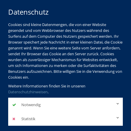
Datenschutz
Cookies sind kleine Datenmengen, die von einer Website
gesendet und vom Webbrowser des Nutzers während des
Surfens auf dem Computer des Nutzers gespeichert werden. Ihr
Browser speichert jede Nachricht in einer kleinen Datei, die Cookie
genannt wird. Wenn Sie eine weitere Seite vom Server anfordern,
sendet Ihr Browser das Cookie an den Server zurück. Cookies
vhs Görlitz
Kursleiterverzeichnis
wurden als zuverlässiger Mechanismus für Websites entwickelt,
Sandra Poniatowski
um sich Informationen zu merken oder die Surfaktivitäten des
Benutzers aufzuzeichnen. Bitte willigen Sie in die Verwendung von
Cookies ein.
Sandra
Weitere Informationen finden Sie in unseren
Datenschutzhinweisen
.
Poniatowski
Notwendig
Dozentinnenprofil
Statistik
Ich bin Sandra Poniatowski, zertifizierter Coach für
Persönlichkeitsentwicklung, Energiearbeit und Yoga. Mein Ziel