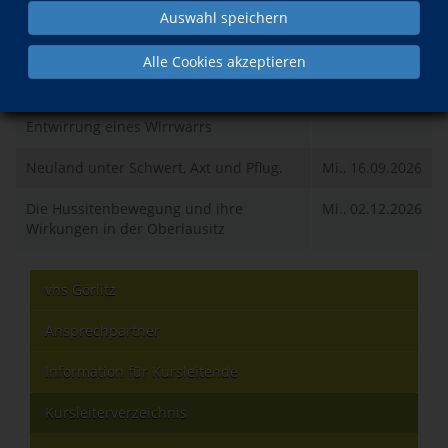
Auswahl speichern
Was?
Wann?
Alle Cookies akzeptieren
Alles Lausitz, Niederschlesien oder was?
Mi., 02.09.2026
Entwirrung eines Wirrwarrs
Neuland unter Schwert, Axt und Pflug.
Mi., 16.09.2026
Die Hussitenbewegung und ihre
Mi., 02.12.2026
Wirkungen in der Oberlausitz
vhs Görlitz
Ansprechpartner
Information für Kursleitende
Kursleiterverzeichnis