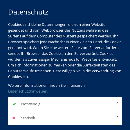
Datenschutz
Cookies sind kleine Datenmengen, die von einer Website
gesendet und vom Webbrowser des Nutzers während des
Surfens auf dem Computer des Nutzers gespeichert werden. Ihr
Browser speichert jede Nachricht in einer kleinen Datei, die Cookie
genannt wird. Wenn Sie eine weitere Seite vom Server anfordern,
sendet Ihr Browser das Cookie an den Server zurück. Cookies
vhs Görlitz
Kursleiterverzeichnis
wurden als zuverlässiger Mechanismus für Websites entwickelt,
Dr. Volker Dudeck
um sich Informationen zu merken oder die Surfaktivitäten des
Benutzers aufzuzeichnen. Bitte willigen Sie in die Verwendung von
Cookies ein.
Dr. Volker
Weitere Informationen finden Sie in unseren
Datenschutzhinweisen
.
Dudeck
Notwendig
Dozentenprofil
Statistik
Kurse des Dozenten