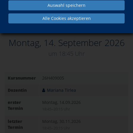
Auswahl speichern
Alle Cookies akzeptieren
Dieser Kurs ist buchbar!
Montag, 14. September 2026
um 18:45 Uhr
Kursnummer
26H409005
Dozentin
Mariana Tirlea
erster
Montag, 14.09.2026
Termin
18:45–20:15 Uhr
letzter
Montag, 30.11.2026
Termin
18:45–20:15 Uhr