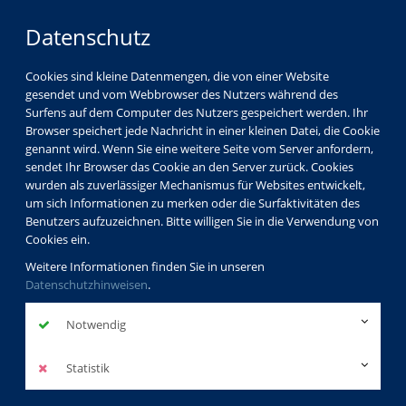
Datenschutz
Cookies sind kleine Datenmengen, die von einer Website
gesendet und vom Webbrowser des Nutzers während des
Surfens auf dem Computer des Nutzers gespeichert werden. Ihr
Browser speichert jede Nachricht in einer kleinen Datei, die Cookie
genannt wird. Wenn Sie eine weitere Seite vom Server anfordern,
sendet Ihr Browser das Cookie an den Server zurück. Cookies
Kursdetails
Sprachen
Italienisch
wurden als zuverlässiger Mechanismus für Websites entwickelt,
Grundkurse A1
um sich Informationen zu merken oder die Surfaktivitäten des
Benutzers aufzuzeichnen. Bitte willigen Sie in die Verwendung von
Cookies ein.
Italienisch Grundkurs III
Weitere Informationen finden Sie in unseren
Datenschutzhinweisen
.
Kleingruppe - Verlängerung bei mehr als
4 Teilnehmenden
Notwendig
zurück
Statistik
Kurs in den Warenkorb legen