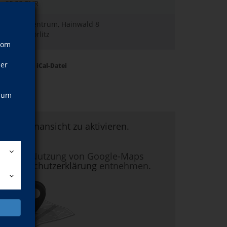
65,00 EUR
Kreativzentrum, Hainwald 8
02826 Görlitz
vom
ner
Termine als iCal-Datei
, um
um Kartenansicht zu aktivieren.
nen zur Nutzung von Google-Maps
r
Datenschutzerklärung
entnehmen.