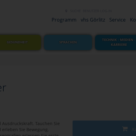
SUCHE
BENUTZER LOG-IN
NEUES LINK 
Programm
vhs Görlitz
Service
Ko
TECHNIK - MEDIEN -
GESUNDHEIT
SPRACHEN
KARRIERE
er
d Ausdruckskraft. Tauchen Sie
K
d erleben Sie Bewegung,
reografien erlernen Sie erste