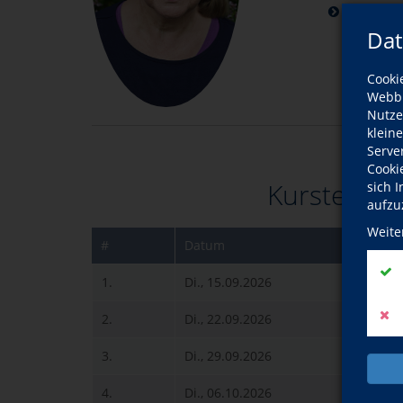
weitere K
Dat
Cooki
Webbr
Nutze
klein
Serve
Cooki
Kurstermin
sich 
aufzu
Weite
#
Datum
Uhr
1.
Di., 15.09.2026
17
2.
Di., 22.09.2026
17
3.
Di., 29.09.2026
17
4.
Di., 06.10.2026
17