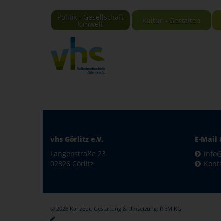
Politik - Gesellschaft
Kultur - Gestalten
Umwelt
vhs Görlitz e.V.
E-Mail 
Langenstraße 23
info@
02826 Görlitz
Kont
© 2026 Konzept, Gestaltung & Umsetzung:
ITEM KG