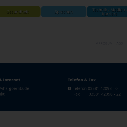
Technik - Medien 
Gesundheit
Sprachen
Karriere
IMPRESSUM
AGB
& Internet
Telefon & Fax
vhs-goerlitz.de
Telefon 03581 42098 - 0
akt
Fax 03581 42098 - 22