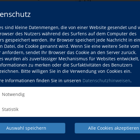
Gebühr
urse der Kursleitung
enschutz
Ort
es sind kleine Datenmengen, die von einer Website gesendet und 
owser des Nutzers während des Surfens auf dem Computer des
rs gespeichert werden. Ihr Browser speichert jede Nachricht in ei
Kursdetails drucken
en Datei, die Cookie genannt wird. Wenn Sie eine weitere Seite vom
r anfordern, sendet Ihr Browser das Cookie an den Server zurück.
es wurden als zuverlässiger Mechanismus für Websites entwickelt
Kursort
e
Informationen zu merken oder die Surfaktivitäten des Benutzers
zeichnen. Bitte willigen Sie in die Verwendung von Cookies ein.
Hier klicken, 
re Informationen finden Sie in unseren
Datenschutzhinweisen
.
zeit
Notwendig
Mehr Informatio
:00–18:00 Uhr
können Sie unsere
Statistik
:00–18:00 Uhr
:00–18:00 Uhr
Auswahl speichern
Alle Cookies akzeptieren
:00–18:00 Uhr