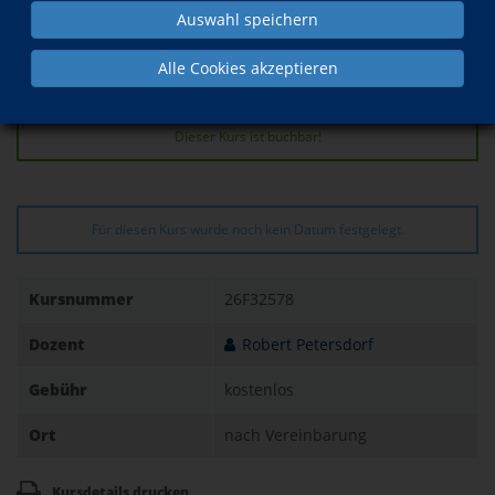
Auswahl speichern
Kurs in den Warenkorb legen
Alle Cookies akzeptieren
Dieser Kurs ist buchbar!
Für diesen Kurs wurde noch kein Datum festgelegt.
Kursnummer
26F32578
Dozent
Robert Petersdorf
Gebühr
kostenlos
Ort
nach Vereinbarung
Kursdetails drucken