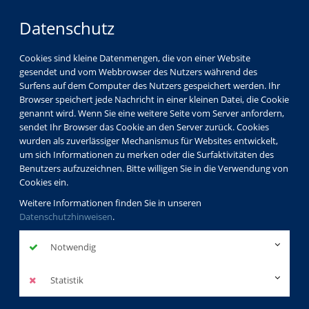
Datenschutz
Cookies sind kleine Datenmengen, die von einer Website
gesendet und vom Webbrowser des Nutzers während des
Surfens auf dem Computer des Nutzers gespeichert werden. Ihr
Browser speichert jede Nachricht in einer kleinen Datei, die Cookie
genannt wird. Wenn Sie eine weitere Seite vom Server anfordern,
sendet Ihr Browser das Cookie an den Server zurück. Cookies
Kursdetails
Gesundheit
wurden als zuverlässiger Mechanismus für Websites entwickelt,
Gymnastik - Bewegung - Fitness
um sich Informationen zu merken oder die Surfaktivitäten des
Bewegung im Freien
Benutzers aufzuzeichnen. Bitte willigen Sie in die Verwendung von
Cookies ein.
Weitere Informationen finden Sie in unseren
Stand-up-Paddling für
Datenschutzhinweisen
.
Gruppen
Notwendig
SUP auf dem Berzdorfer oder Bärwalder
See
Statistik
zurück