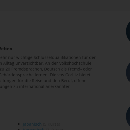
n
Welten
ehr nur wichtige Schlüsselqualifikationen für den
m Alltag unverzichtbar. An der Volkshochschule
s zu 20 Fremdsprachen, Deutsch als Fremd- oder
ebärdensprache lernen. Die vhs Görlitz bietet
altungen für die Reise und den Beruf, offene
ungen zu international anerkannten
Japanisch
(5 Kurse)
Koreanisch
(3 Kurse)