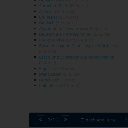
Sprachen-Treff
(33 Kurse)
Arabisch
(2 Kurse)
Chinesisch
(3 Kurse)
Dänisch
(2 Kurse)
Angebote für Zuwanderer
(5 Kurse)
Deutsch als Fremdsprache
(25 Kurse)
Integrationskurse
(24 Kurse)
Berufsbezogene Deutschsprachförderung
(2 Kurse)
Lesen und Schreiben/Alphabetisierung
(2 Kurse)
Englisch
(22 Kurse)
Französisch
(9 Kurse)
Griechisch
(1 Kurs)
Italienisch
(11 Kurse)
1
/
10
buchbare Kurse
Z