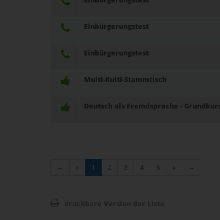
Einbürgerungstest
Einbürgerungstest
Multi-Kulti-Stammtisch
Deutsch als Fremdsprache - Grundkurs
←
«
1
2
3
4
5
»
→
druckbare Version der Liste