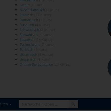
Latein
(1 Kurs)
Niederländisch
(1 Kurs)
Polnisch
(32 Kurse)
Rumänisch
(1 Kurs)
Russisch
(4 Kurse)
Schwedisch
(2 Kurse)
Slowakisch
(4 Kurse)
Spanisch
(14 Kurse)
Tschechisch
(7 Kurse)
Türkisch
(1 Kurs)
Ukrainisch
(3 Kurse)
Ungarisch
(1 Kurs)
Online-Sprachkurse
(20 Kurse)
eiten