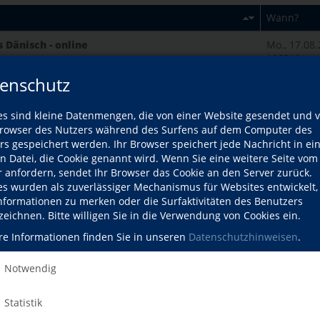
Wann?
 Dänisch - online
Mo., 17.08
hsen
16:30 Uhr
enschutz
Fr, 10.07.26
Uhr schriftl
17:00 Uhr 
es sind kleine Datenmengen, die von einer Website gesendet und 
owser des Nutzers während des Surfens auf dem Computer des
2.1
Di., 30.06.
rs gespeichert werden. Ihr Browser speichert jede Nachricht in ei
13:00 Uhr
en Datei, die Cookie genannt wird. Wenn Sie eine weitere Seite vom
r anfordern, sendet Ihr Browser das Cookie an den Server zurück.
achkurs B2
Mo., 16.03
es wurden als zuverlässiger Mechanismus für Websites entwickelt
08:45 Uhr
Informationen zu merken oder die Surfaktivitäten des Benutzers
zeichnen. Bitte willigen Sie in die Verwendung von Cookies ein.
Mo., 22.06
08:00 Uhr
re Informationen finden Sie in unseren
Datenschutzhinweisen
.
 Sprachen Europas
Mi., 04.11.
Notwendig
19:30 Uhr
Mi., 23.09.
Statistik
en Sprachen in Görlitz
18:00 Uhr