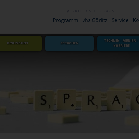
SUCHE
BENUTZER LOG-IN
NEUES LINK 
Programm
vhs Görlitz
Service
Ko
TECHNIK - MEDIEN -
GESUNDHEIT
SPRACHEN
KARRIERE