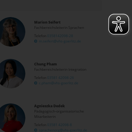
Marion Seifert
Fachbereichsleiterin Sprachen
Telefon
0358142098-28
m.seifert@vhs-goerlitz.de
Chung Pham
Fachbereichsleiterin Integration
Telefon
03581 42098-26
c.pham@vhs-goerlitz.de
Agnieszka Dedek
Pädagogisch-organisatorische
Mitarbeiterin
Telefon
03581 42098-8
sprachenorg@vhs-goerlitz.de