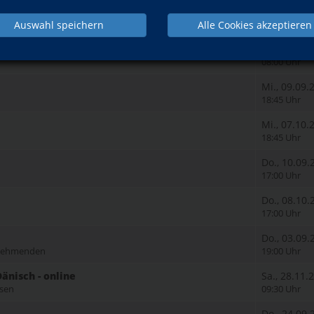
ikation - online
Mo., 19.10
Auswahl speichern
Alle Cookies akzeptieren
19:00 Uhr
Mo., 12.10
08:00 Uhr
Mi., 09.09.
18:45 Uhr
Mi., 07.10.
18:45 Uhr
Do., 10.09.
17:00 Uhr
Do., 08.10.
17:00 Uhr
Do., 03.09.
ilnehmenden
19:00 Uhr
änisch - online
Sa., 28.11.
hsen
09:30 Uhr
Do., 24.09.