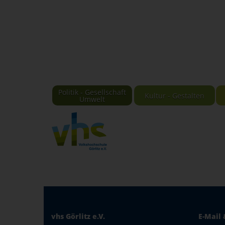
Politik - Gesellschaft
Kultur - Gestalten
Umwelt
vhs Görlitz e.V.
E-Mail 