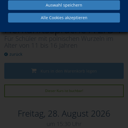
Auswahl speichern
Polnisch als
Alle Cookies akzeptieren
Herkunftssprache A 2/B 1
Für Schüler mit polnischen Wurzeln im
Alter von 11 bis 16 Jahren
zurück
Kurs in den Warenkorb legen
Dieser Kurs ist buchbar!
Freitag, 28. August 2026
um 15:30 Uhr