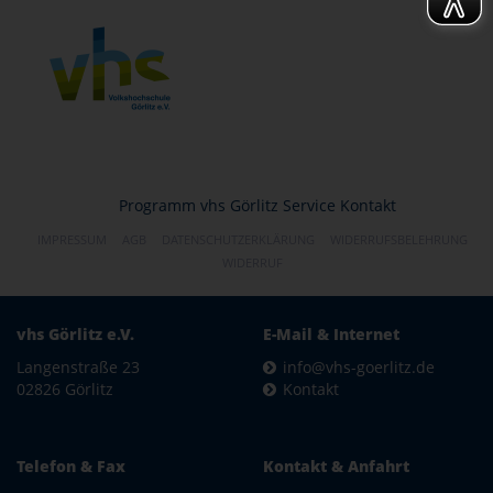
Programm
vhs Görlitz
Service
Kontakt
IMPRESSUM
AGB
DATENSCHUTZERKLÄRUNG
WIDERRUFSBELEHRUNG
WIDERRUF
vhs Görlitz e.V.
E-Mail & Internet
Langenstraße 23
info@vhs-goerlitz.de
02826 Görlitz
Kontakt
Telefon & Fax
Kontakt & Anfahrt