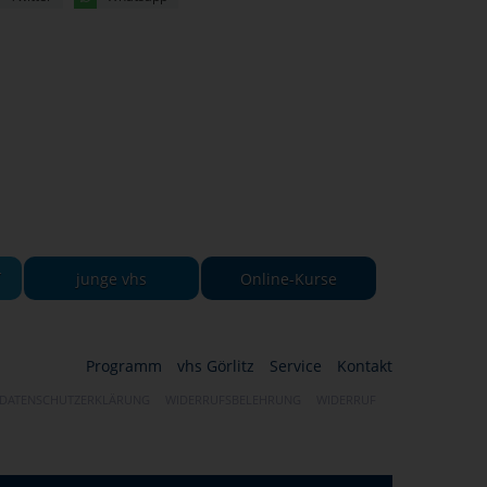
-
junge vhs
Online-Kurse
Programm
vhs Görlitz
Service
Kontakt
DATENSCHUTZERKLÄRUNG
WIDERRUFSBELEHRUNG
WIDERRUF