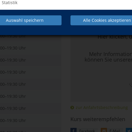
Kursdetails drucken
Statistik
rzeit
Kursort
Auswahl speichern
Alle Cookies akzeptieren
:00–19:30 Uhr
:00–19:30 Uhr
Hier klicken, 
:00–19:30 Uhr
Mehr Informatio
können Sie unsere
:00–19:30 Uhr
:00–19:30 Uhr
:00–19:30 Uhr
:00–19:30 Uhr
zur Anfahrtsbeschreibung
:00–19:30 Uhr
Kurs weiterempfehlen
:00–19:30 Uhr
Facebook
E-Mail