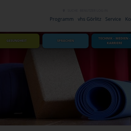
SUCHE
BENUTZER LOG-IN
NEUES LINK 
Programm
vhs Görlitz
Service
Ko
TECHNIK - MEDIEN -
GESUNDHEIT
SPRACHEN
KARRIERE