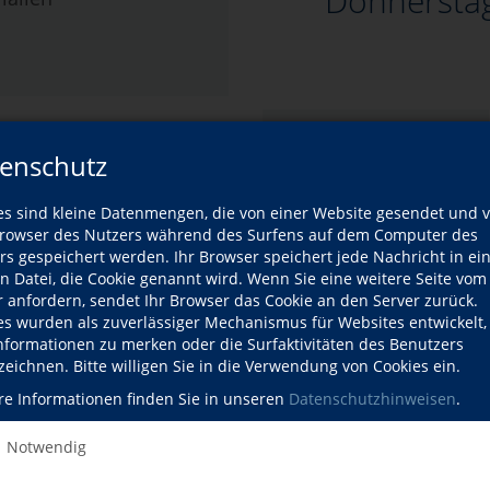
Donnersta
Kursnummer
enschutz
Kursleitung
es sind kleine Datenmengen, die von einer Website gesendet und 
erster Termin
ate Seinig
owser des Nutzers während des Surfens auf dem Computer des
ursleitung
rs gespeichert werden. Ihr Browser speichert jede Nachricht in ei
en Datei, die Cookie genannt wird. Wenn Sie eine weitere Seite vom
letzter Termin
fil der Kursleitung
r anfordern, sendet Ihr Browser das Cookie an den Server zurück.
urse der Kursleitung
es wurden als zuverlässiger Mechanismus für Websites entwickelt
Informationen zu merken oder die Surfaktivitäten des Benutzers
Gebühr
zeichnen. Bitte willigen Sie in die Verwendung von Cookies ein.
re Informationen finden Sie in unseren
Datenschutzhinweisen
.
Ort
Notwendig
e