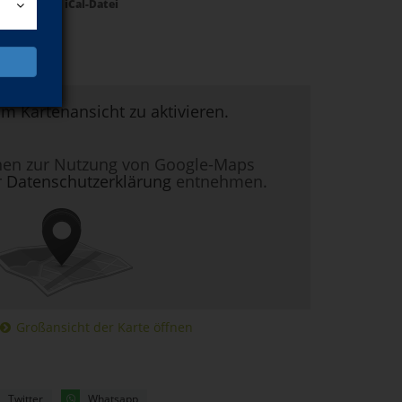
Termine als iCal-Datei
um Kartenansicht zu aktivieren.
nen zur Nutzung von Google-Maps
r
Datenschutzerklärung
entnehmen.
Großansicht der Karte öffnen
Twitter
Whatsapp