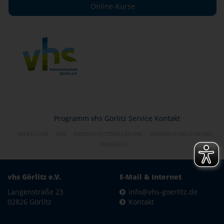
Online-Kurse
Programm
vhs Görlitz
Service
Kontakt
IMPRESSUM
AGB
DATENSCHUTZERKLÄRUNG
WIDERRUFSBELEHRUNG
WIDERRUF
vhs Görlitz e.V.
E-Mail & Internet
Langenstraße 23
info@vhs-goerlitz.de
02826 Görlitz
Kontakt