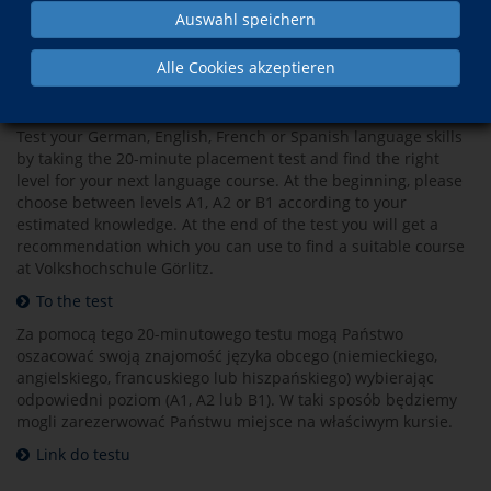
Testen Sie in diesem 20-minütigen Test Ihre Sprachkenntnisse
Auswahl speichern
(DaF, Englisch, Französisch, Spanisch) und finden Sie so die
geeignete Kursstufe für Ihren nächsten Sprachkurs an der
Alle Cookies akzeptieren
Volkshochschule Görlitz.
Direkt zum Test
Test your German, English, French or Spanish language skills
by taking the 20-minute placement test and find the right
level for your next language course. At the beginning, please
choose between levels A1, A2 or B1 according to your
estimated knowledge. At the end of the test you will get a
recommendation which you can use to find a suitable course
at Volkshochschule Görlitz.
To the test
Za pomocą tego 20-minutowego testu mogą Państwo
oszacować swoją znajomość języka obcego (niemieckiego,
angielskiego, francuskiego lub hiszpańskiego) wybierając
odpowiedni poziom (A1, A2 lub B1). W taki sposób będziemy
mogli zarezerwować Państwu miejsce na właściwym kursie.
Link do testu