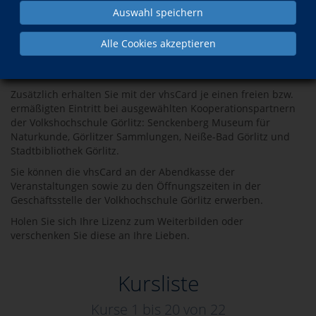
Sprünge. All das und noch viel mehr geht mit der vhsCard.
Auswahl speichern
Für 15 Euro bekommen Sie einen Einblick in die
unterschiedlichen Facetten der Volkshochschule Görlitz. Mit
Alle Cookies akzeptieren
der vhsCard können Sie so viele Veranstaltungen aus dem
vhsCard-Programm des jeweiligen Semesters besuchen, wie
Sie möchten.
Zusätzlich erhalten Sie mit der vhsCard je einen freien bzw.
ermäßigten Eintritt bei ausgewählten Kooperationspartnern
der Volkshochschule Görlitz: Senckenberg Museum für
Naturkunde, Görlitzer Sammlungen, Neiße-Bad Görlitz und
Stadtbibliothek Görlitz.
Sie können die vhsCard an der Abendkasse der
Veranstaltungen sowie zu den Öffnungszeiten in der
Geschäftsstelle der Volkhochschule Görlitz erwerben.
Holen Sie sich Ihre Lizenz zum Weiterbilden oder
verschenken Sie diese an Ihre Lieben.
Kursliste
Kurse 1 bis
20
von
22