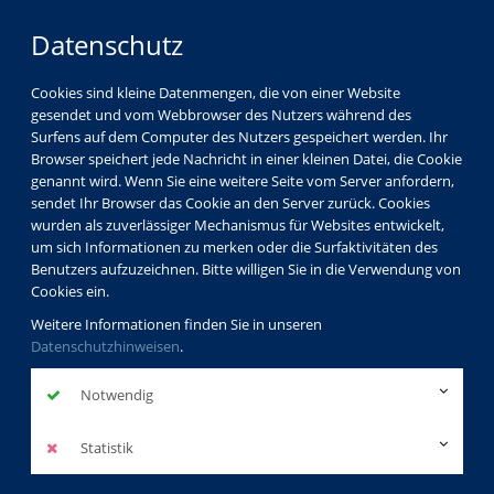
Datenschutz
Cookies sind kleine Datenmengen, die von einer Website
gesendet und vom Webbrowser des Nutzers während des
Surfens auf dem Computer des Nutzers gespeichert werden. Ihr
Browser speichert jede Nachricht in einer kleinen Datei, die Cookie
genannt wird. Wenn Sie eine weitere Seite vom Server anfordern,
sendet Ihr Browser das Cookie an den Server zurück. Cookies
vhsCard – Ihre Lizenz zum Bilden
wurden als zuverlässiger Mechanismus für Websites entwickelt,
um sich Informationen zu merken oder die Surfaktivitäten des
Benutzers aufzuzeichnen. Bitte willigen Sie in die Verwendung von
vhsCard – Ihre Lizenz zum
Cookies ein.
Bilden
Weitere Informationen finden Sie in unseren
Datenschutzhinweisen
.
Träumen Sie sich in die schönsten Ecken der Welt. Reisen Sie
Notwendig
durch die Zeit zu den wichtigsten Ereignissen der Geschichte
und lernen Sie ihre bekanntesten Persönlichkeiten kennen.
Statistik
Werfen Sie einen Blick in unsere digitale Zukunft, probieren
Sie neue Hobbys aus und helfen Sie Ihrer Gesundheit auf die