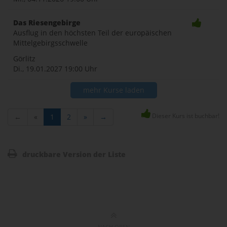
Das Riesengebirge
Ausflug in den höchsten Teil der europäischen
Mittelgebirgsschwelle
Görlitz
Di., 19.01.2027
19:00 Uhr
mehr Kurse laden
Dieser Kurs ist buchbar!
←
«
1
2
»
→
druckbare Version der Liste
NACH OBEN